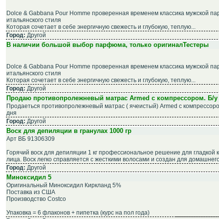
Dolce & Gabbana Pour Homme проверенная временем классика мужской п
итальянского стиля
Которая сочетает в себе энергичную свежесть и глубокую, теплую...
Город:
Другой
В наличии большой выбор парфюма, только оригиналТестеры
Dolce & Gabbana Pour Homme проверенная временем классика мужской п
итальянского стиля
Которая сочетает в себе энергичную свежесть и глубокую, теплую...
Город:
Другой
Продаю противопролежневый матрас Armed c компрессором. Б/у 
Продаеться противопролежневый матрас ( ячеистый) Armed с компрессоро
дня
Город:
Другой
Воск для депиляции в гранулах 1000 гр
Арт ВБ 91306309
Горячий воск для депиляции 1 кг профессиональное решение для гладкой к
лица. Воск легко справляется с жесткими волосами и создан для домашнего.
Город:
Другой
Миноксидил 5
Оригинальный Миноксидил Киркланд 5%
Поставка из США
Производство Costco
Упаковка = 6 флаконов + пипетка (курс на пол года)