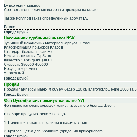
LV все оригинальное.
Соответственно личная встреча и проверка на месте!!
Так же могу под заказ определенный аромат LV.
Важно...
Город:
Другой
Наконечник турбинный аналог NSK
Турбинный наконечник Материал корпуса - Сталь
Классификация приборов Класс II
Стандарт безопасности Mfd
Источник питания Турбина
Качество Сертификации CE
Скорость 350000-450000
Несущая керамика
5 точечный...
Город:
Другой
Продам
Продам памперсы марки м объем бедер 120 см влагопоглошение 1800 за 500
Город:
Другой
Фен Dyson(Китай, премиум качество ??)
Фен является очень хорошей копией известного бренда dyson.
В наборе предусмотрено 5 насадок:
1. Цилиндрическая для завивки и накручивания
2. Круглая щетка для брашинга (придания прикорневого...
Город:
Другой