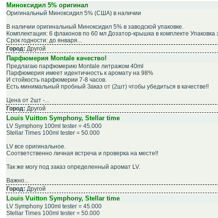
Миноксидил 5% оригинал
Оригинальный Миноксидил 5% (США) в наличии
В наличии оригинальный Mиноксидил 5% в заводской упаковке.
Комплектация: 6 флаконов по 60 мл Дозатор-крышка в комплекте Упаковка
Срок годности: до января...
Город:
Другой
Парфюмерия Montale качество!
Предлагаю парфюмерию Montale литражом 40ml
Парфюмерия имеет идентичность к аромату на 98%
И стойкость парфюмерии 7-8 часов.
Есть минимальный пробный Заказ от (2шт) чтобы убедиться в качестве!!
Цена от 2шт -...
Город:
Другой
Louis Vuitton Symphony, Stellar time
LV Symphony 100ml tester = 45.000
Stellar Times 100ml tester = 50.000
LV все оригинальное.
Соответственно личная встреча и проверка на месте!!
Так же могу под заказ определенный аромат LV.
Важно...
Город:
Другой
Louis Vuitton Symphony, Stellar time
LV Symphony 100ml tester = 45.000
Stellar Times 100ml tester = 50.000