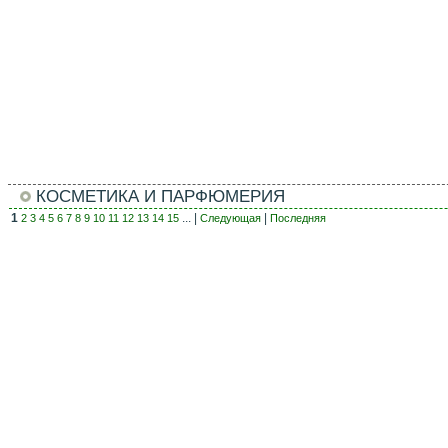
КОСМЕТИКА И ПАРФЮМЕРИЯ
1
... |
|
2
3
4
5
6
7
8
9
10
11
12
13
14
15
Следующая
Последняя