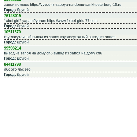
запой помощь https://vyvod-iz-zapoya-na-domu-sankt-peterburg-18.ru
Город:
Другой
76128015
1xbet giri? yapam?yorum https://www.1xbet-giris-77.com
Город:
Другой
10511370
круглосуточный вывод из запоя круглосуточный вывод из запоя
Город:
Другой
99593214
вывод из запоя на дому спб вывод из запоя на дому спб
Город:
Другой
84411798
лбс это лбс это
Город:
Другой