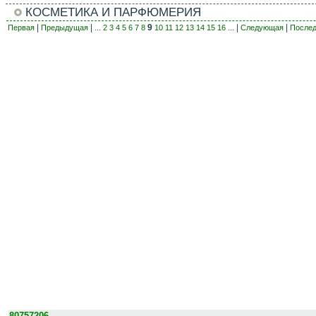
КОСМЕТИКА И ПАРФЮМЕРИЯ
|
| ...
9
... |
|
Первая
Предыдущая
2
3
4
5
6
7
8
10
11
12
13
14
15
16
Следующая
После
80757206