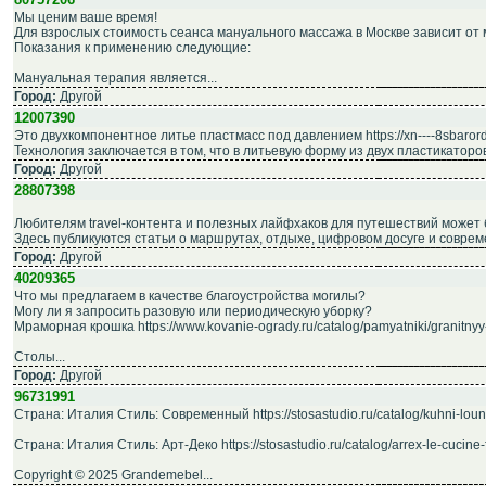
Мы ценим ваше время!
Для взрослых стоимость сеанса мануального массажа в Москве зависит от мн
Показания к применению следующие:
Мануальная терапия является...
Город:
Другой
12007390
Это двухкомпонентное литье пластмасс под давлением https://xn----8sbarord
Технология заключается в том, что в литьевую форму из двух пластикатор
Город:
Другой
28807398
Любителям travel-контента и полезных лайфхаков для путешествий может быть 
Здесь публикуются статьи о маршрутах, отдыхе, цифровом досуге и соврем
Город:
Другой
40209365
Что мы предлагаем в качестве благоустройства могилы?
Могу ли я запросить разовую или периодическую уборку?
Мраморная крошка https://www.kovanie-ogrady.ru/catalog/pamyatniki/granitnyy
Столы...
Город:
Другой
96731991
Страна: Италия Стиль: Современный https://stosastudio.ru/catalog/kuhni-loun
Страна: Италия Стиль: Арт-Деко https://stosastudio.ru/catalog/arrex-le-cucine-f
Copyright © 2025 Grandemebel...