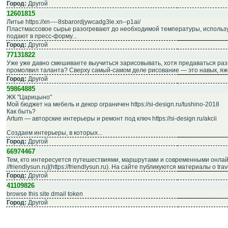
Город:
Другой
12601815
Литье https://xn----8sbarordjywcadg3le.xn--p1ai/
Пластмассовое сырье разогревают до необходимой температуры, использу
подают в пресс-форму...
Город:
Другой
77131822
Уже уже давно смешиваете выучиться зарисовывать, хотя предаваться ра
промолвил таланта? Сверху самый-самом деле рисование — это навык, яже 
Город:
Другой
59864885
ЖК "Царицыно"
Мой бюджет на мебель и декор ограничен https://si-design.ru/tushino-2018
Как быть?
Artum — авторские интерьеры и ремонт под ключ https://si-design.ru/akcii
Создаем интерьеры, в которых...
Город:
Другой
66974467
Тем, кто интересуется путешествиями, маршрутами и современными онлай
//friendlysun.ru](https://friendlysun.ru). На сайте публикуются материалы о trav
Город:
Другой
41109826
browse this site dmail token
Город:
Другой