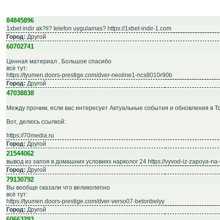
84845896
1xbet indir ak?ll? telefon uygulamas? https://1xbet-indir-1.com
Город:
Другой
60702741
Ценная материал , Большое спасибо
всё тут:
https://tyumen.doors-prestige.com/dver-neoline1-ncs8010r90b
Город:
Другой
47038838
Между прочим, если вас интересует Актуальные события и обновления в То
Вот, делюсь ссылкой:
https://70media.ru
Город:
Другой
21544062
вывод из запоя в домашних условиях нарколог 24 https://vyvod-iz-zapoya-na-
Город:
Другой
79130792
Вы вообще сказали что великолепно
всё тут:
https://tyumen.doors-prestige.com/dver-verso07-betonbelyy
Город:
Другой
60663293