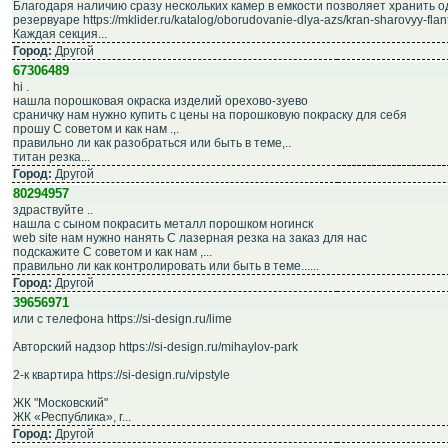
Благодаря наличию сразу нескольких камер в емкости позволяет хранить о
резервуаре https://mklider.ru/katalog/oborudovanie-dlya-azs/kran-sharovyy-flan
Каждая секция...
Город:
Другой
67306489
hi .
нашла порошковая окраска изделий орехово-зуево
сраничку нам нужно купить с цены на порошковую покраску для себя
прошу C советом и как нам .,.
правильно ли как разобраться или быть в теме,..
титан резка...
Город:
Другой
80294957
здраствуйте ..
нашла с сыном покрасить металл порошком ногинск
web site нам нужно нанять C лазерная резка на заказ для нас
подскажите C советом и как нам ,...
правильно ли как контролировать или быть в теме......
Город:
Другой
39656971
или с телефона https://si-design.ru/lime
Авторский надзор https://si-design.ru/mihaylov-park
2-к квартира https://si-design.ru/vipstyle
ЖК "Московский"
ЖК «Республика», г...
Город:
Другой