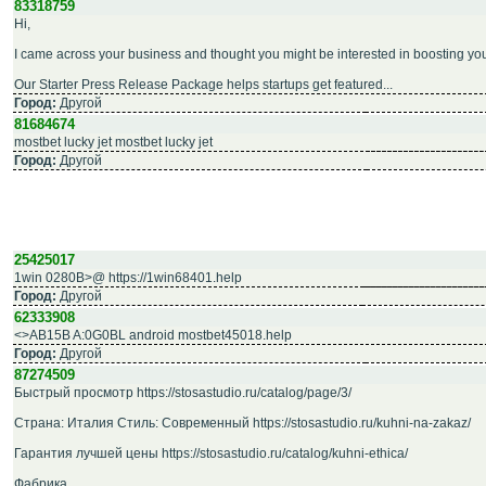
83318759
Hi,
I came across your business and thought you might be interested in boosting your 
Our Starter Press Release Package helps startups get featured...
Город:
Другой
81684674
mostbet lucky jet mostbet lucky jet
Город:
Другой
25425017
1win 0280B>@ https://1win68401.help
Город:
Другой
62333908
<>AB15B A:0G0BL android mostbet45018.help
Город:
Другой
87274509
Быстрый просмотр https://stosastudio.ru/catalog/page/3/
Страна: Италия Стиль: Современный https://stosastudio.ru/kuhni-na-zakaz/
Гарантия лучшей цены https://stosastudio.ru/catalog/kuhni-ethica/
Фабрика...