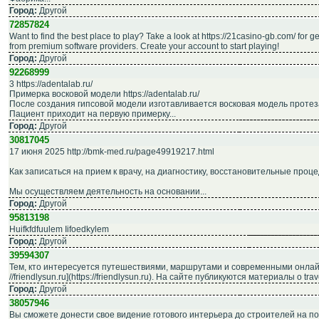
Город:
Другой
72857824
Want to find the best place to play? Take a look at https://21casino-gb.com/ for
from premium software providers. Create your account to start playing!
Город:
Другой
92268999
3 https://adentalab.ru/
Примерка восковой модели https://adentalab.ru/
После создания гипсовой модели изготавливается восковая модель протеза h
Пациент приходит на первую примерку...
Город:
Другой
30817045
17 июня 2025 http://bmk-med.ru/page49919217.html
Как записаться на прием к врачу, на диагностику, восстановительные проце
Мы осуществляем деятельность на основании...
Город:
Другой
95813198
Huifkfdfuulem Iifoedkylem
Город:
Другой
39594307
Тем, кто интересуется путешествиями, маршрутами и современными онлай
//friendlysun.ru](https://friendlysun.ru). На сайте публикуются материалы о trav
Город:
Другой
38057946
Вы сможете донести свое видение готового интерьера до строителей на поня