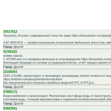
35517612
Tessarolo, Италия, современный стиль На заказ https://stosastudio.ru/catalog
A AF SERVICE — профессиональное итальянское мебельное агентство, име
Город:
Другой
91300181
номер заказа;
С ATVIRA вся эта проверка включена в сопровождение https://towarkitai.com
Инспекция проводится силами сотрудников в Китае, отчёт предоставляется 
Город:
Другой
22106693
ООО «ПЗЭМ» проектирует и производит резервуары любой сложности под 
https://mklider.ru/katalog/metallokonstruktsii/
Мы предлагаем изготовление серийных моделей РГС И РГСД и...
Город:
Другой
97885172
Водоснабжение и канализация: Реализован узел ввода воды от магистрал
счетчиком воды, точными манометрами и надежной полипропиленовой обвя
Город:
Другой
83683941