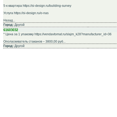
5-к квартира https://si-design.ru/building-survey
Услуга https://si-design.ru/o-nas
Назад...
Город:
Другой
61603032
* Цена за 1 упаковку https://vendavtomat.ru/slajm_k28?manufacturer_id=36
Ополаскиватель стаканов – 3800,00 руб...
Город:
Другой