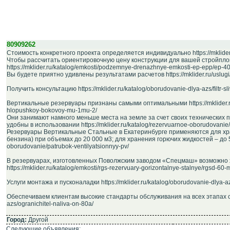
80909262
Стоимость конкретного проекта определяется индивидуально https://mklider.r
Чтобы рассчитать ориентировочную цену конструкции для вашей стройплощ
https://mklider.ru/katalog/emkosti/podzemnye-drenazhnye-emkosti-ep-epp/ep-4
Вы будете приятно удивлены результатами расчетов https://mklider.ru/uslugi/
Получить консультацию https://mklider.ru/katalog/oborudovanie-dlya-azs/filtr-sli
Вертикальные резервуары признаны самыми оптимальными https://mklider.ru
hlopushkoy-bokovoy-mu-1mu-2/
Они занимают намного меньше места на земле за счет своих технических п
удобны в использовании https://mklider.ru/katalog/rezervuarnoe-oborudovani
Резервуары Вертикальные Стальные в Екатеринбурге применяются для хр
бензина) при объемах до 20 000 м3; для хранения горючих жидкостей – до 50 
oborudovanie/patrubok-ventilyatsionnyy-pv/
В резервуарах, изготовленных Поволжским заводом «Спецмаш» возможно 
https://mklider.ru/katalog/emkosti/rgs-rezervuary-gorizontalnye-stalnye/rgsd-60-
Услуги монтажа и пусконаладки https://mklider.ru/katalog/oborudovanie-dlya-a
Обеспечиваем клиентам высокие стандарты обслуживания на всех этапах сотр
azs/ogranichitel-naliva-on-80a/
Город:
Другой
Следующие объявления: